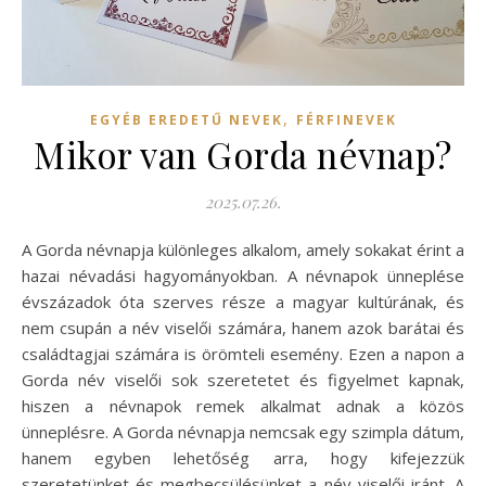
,
EGYÉB EREDETŰ NEVEK
FÉRFINEVEK
Mikor van Gorda névnap?
2025.07.26.
A Gorda névnapja különleges alkalom, amely sokakat érint a
hazai névadási hagyományokban. A névnapok ünneplése
évszázadok óta szerves része a magyar kultúrának, és
nem csupán a név viselői számára, hanem azok barátai és
családtagjai számára is örömteli esemény. Ezen a napon a
Gorda név viselői sok szeretetet és figyelmet kapnak,
hiszen a névnapok remek alkalmat adnak a közös
ünneplésre. A Gorda névnapja nemcsak egy szimpla dátum,
hanem egyben lehetőség arra, hogy kifejezzük
szeretetünket és megbecsülésünket a név viselői iránt. A