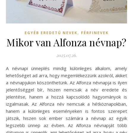
,
EGYÉB EREDETŰ NEVEK
FÉRFINEVEK
Mikor van Alfonza névnap?
2025.07.26.
A névnapi ünneplés mindig különleges alkalom, amely
lehetőséget ad arra, hogy megemlékezzünk azokról, akiket
a névnapjukon köszönthetünk. Az Alfonza névnapja is ilyen
jelentőséggel bír, hiszen nemcsak a név eredete és
jelentése, hanem a hozzá kapcsolódó hagyományok is
izgalmasak. Az Alfonza név nemcsak a hétköznapokban,
hanem a különleges eseményeken is fontos szerepet
játszik, hiszen sok ember számára a névnap az egyik
legszebb ünnep az évben. Az Alfonza névnapját több
dátumon is ünneplik, ami lehetőséget ad arra, hogy a név