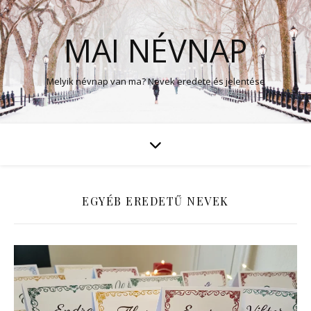
MAI NÉVNAP
Melyik névnap van ma? Nevek eredete és jelentése
EGYÉB EREDETŰ NEVEK