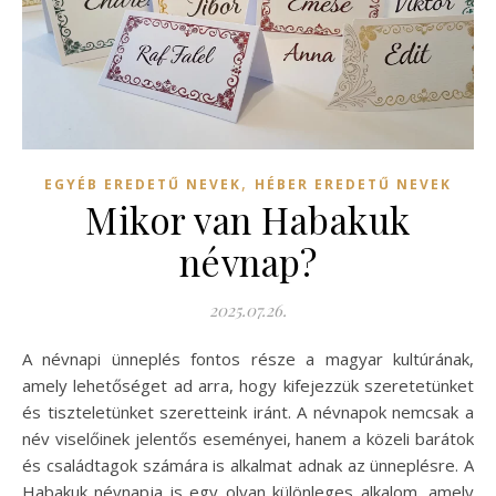
,
EGYÉB EREDETŰ NEVEK
HÉBER EREDETŰ NEVEK
Mikor van Habakuk
névnap?
2025.07.26.
A névnapi ünneplés fontos része a magyar kultúrának,
amely lehetőséget ad arra, hogy kifejezzük szeretetünket
és tiszteletünket szeretteink iránt. A névnapok nemcsak a
név viselőinek jelentős eseményei, hanem a közeli barátok
és családtagok számára is alkalmat adnak az ünneplésre. A
Habakuk névnapja is egy olyan különleges alkalom, amely