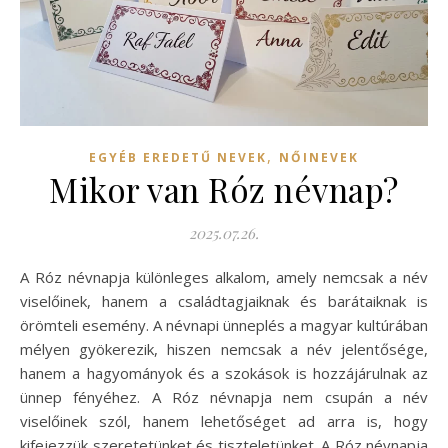
,
EGYÉB EREDETŰ NEVEK
NŐINEVEK
Mikor van Róz névnap?
2025.07.26.
A Róz névnapja különleges alkalom, amely nemcsak a név
viselőinek, hanem a családtagjaiknak és barátaiknak is
örömteli esemény. A névnapi ünneplés a magyar kultúrában
mélyen gyökerezik, hiszen nemcsak a név jelentősége,
hanem a hagyományok és a szokások is hozzájárulnak az
ünnep fényéhez. A Róz névnapja nem csupán a név
viselőinek szól, hanem lehetőséget ad arra is, hogy
kifejezzük szeretetünket és tiszteletünket. A Róz névnapja