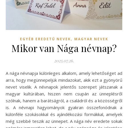
,
EGYÉB EREDETŰ NEVEK
MAGYAR NEVEK
Mikor van Nága névnap?
2025.07.26.
A nága névnapja különleges alkalom, amely lehetőséget ad
arra, hogy megünnepeljük mindazokat, akik ezt a gyönyörű
nevet viselik. A névnapok jelentős szerepet játszanak a
magyar kultúrában, hiszen nem csupán az ünneplésről
szólnak, hanem a barátságról, a családról és a közösségről
is. A névnapi hagyományok gyakran összefonódnak a
különféle szokásokkal és ajándékozási formákkal, amelyek
még szebbé teszik az ünnepet. A nága név eredete sokak
számára ismeretlen lehet, de a név szépsége és jelentése