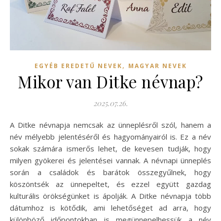
,
EGYÉB EREDETŰ NEVEK
MAGYAR NEVEK
Mikor van Ditke névnap?
2025.07.26.
A Ditke névnapja nemcsak az ünneplésről szól, hanem a
név mélyebb jelentéséről és hagyományairól is. Ez a név
sokak számára ismerős lehet, de kevesen tudják, hogy
milyen gyökerei és jelentései vannak. A névnapi ünneplés
során a családok és barátok összegyűlnek, hogy
köszöntsék az ünnepeltet, és ezzel együtt gazdag
kulturális örökségünket is ápolják. A Ditke névnapja több
dátumhoz is kötődik, ami lehetőséget ad arra, hogy
különböző időpontokban is megünnepelhessük a név