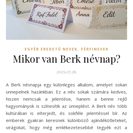
,
EGYÉB EREDETŰ NEVEK
FÉRFINEVEK
Mikor van Berk névnap?
2025.07.26.
A Berk névnapja egy különleges alkalom, amelyet sokan
ünnepelnek hazánkban. Ez a név sokak számára kedves,
hiszen nemcsak a jelentése, hanem a benne rejlő
hagyományok is színesítik az ünneplést. A Berk név több
kultúrában is elterjedt, és sokféle jelentéssel bír. Az
emberek gyakran keresnek különböző ajándékötleteket,
virágokat, hogy még emlékezetesebbé tegyék ezt a