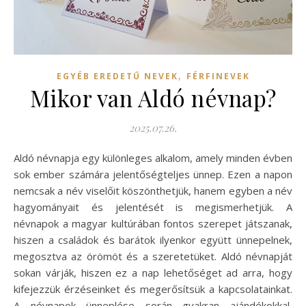
,
EGYÉB EREDETŰ NEVEK
FÉRFINEVEK
Mikor van Aldó névnap?
2025.07.26.
Aldó névnapja egy különleges alkalom, amely minden évben
sok ember számára jelentőségteljes ünnep. Ezen a napon
nemcsak a név viselőit köszönthetjük, hanem egyben a név
hagyományait és jelentését is megismerhetjük. A
névnapok a magyar kultúrában fontos szerepet játszanak,
hiszen a családok és barátok ilyenkor együtt ünnepelnek,
megosztva az örömöt és a szeretetüket. Aldó névnapját
sokan várják, hiszen ez a nap lehetőséget ad arra, hogy
kifejezzük érzéseinket és megerősítsük a kapcsolatainkat.
A névnapok ünneplése során gyakran ajándékokkal,