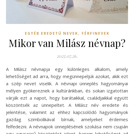
,
EGYÉB EREDETŰ NEVEK
FÉRFINEVEK
Mikor van Milász névnap?
2025.07.26.
A Milász névnapja egy különleges alkalom, amely
lehetőséget ad arra, hogy megünnepeljük azokat, akik ezt
a szép nevet viselik. A névnapi ünneplés hagyományai
mélyen gyökereznek a kultúránkban, és sokan izgatottan
várják ezt a napot, hogy barátaikkal, családjaikkal együtt
köszöntsék az ünnepeltet. A Milász név eredete és
jelentése, valamint az ehhez kapcsolódó hagyományok
gazdag szimbolikával bírnak, amelyeket érdemes
felfedezni. A névnapok ünneplésének szokása nem csupán
egy egyszerű köszöntést jelent, hanem lehetőséget ad