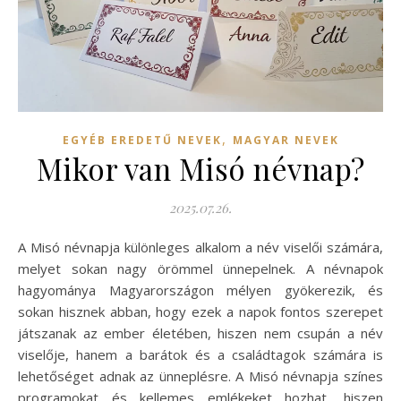
,
EGYÉB EREDETŰ NEVEK
MAGYAR NEVEK
Mikor van Misó névnap?
2025.07.26.
A Misó névnapja különleges alkalom a név viselői számára,
melyet sokan nagy örömmel ünnepelnek. A névnapok
hagyománya Magyarországon mélyen gyökerezik, és
sokan hisznek abban, hogy ezek a napok fontos szerepet
játszanak az ember életében, hiszen nem csupán a név
viselője, hanem a barátok és a családtagok számára is
lehetőséget adnak az ünneplésre. A Misó névnapja színes
programokat és kellemes emlékeket hozhat, hiszen