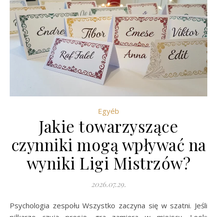
Egyéb
Jakie towarzyszące
czynniki mogą wpływać na
wyniki Ligi Mistrzów?
2026.07.29.
Psychologia zespołu Wszystko zaczyna się w szatni. Jeśli