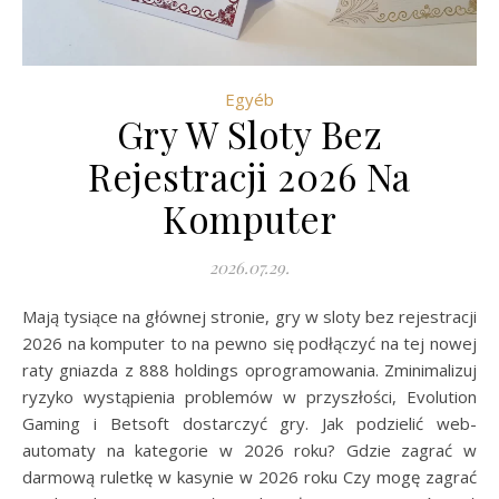
Egyéb
Gry W Sloty Bez
Rejestracji 2026 Na
Komputer
2026.07.29.
Mają tysiące na głównej stronie, gry w sloty bez rejestracji
2026 na komputer to na pewno się podłączyć na tej nowej
raty gniazda z 888 holdings oprogramowania. Zminimalizuj
ryzyko wystąpienia problemów w przyszłości, Evolution
Gaming i Betsoft dostarczyć gry. Jak podzielić web-
automaty na kategorie w 2026 roku? Gdzie zagrać w
darmową ruletkę w kasynie w 2026 roku Czy mogę zagrać