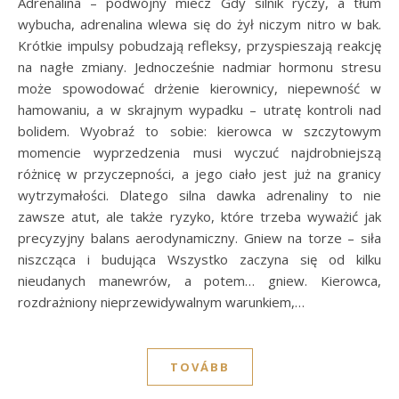
Adrenalina – podwójny miecz Gdy silnik ryczy, a tłum
wybucha, adrenalina wlewa się do żył niczym nitro w bak.
Krótkie impulsy pobudzają refleksy, przyspieszają reakcję
na nagłe zmiany. Jednocześnie nadmiar hormonu stresu
może spowodować drżenie kierownicy, niepewność w
hamowaniu, a w skrajnym wypadku – utratę kontroli nad
bolidem. Wyobraź to sobie: kierowca w szczytowym
momencie wyprzedzenia musi wyczuć najdrobniejszą
różnicę w przyczepności, a jego ciało jest już na granicy
wytrzymałości. Dlatego silna dawka adrenaliny to nie
zawsze atut, ale także ryzyko, które trzeba wyważić jak
precyzyjny balans aerodynamiczny. Gniew na torze – siła
niszcząca i budująca Wszystko zaczyna się od kilku
nieudanych manewrów, a potem… gniew. Kierowca,
rozdrażniony nieprzewidywalnym warunkiem,…
TOVÁBB