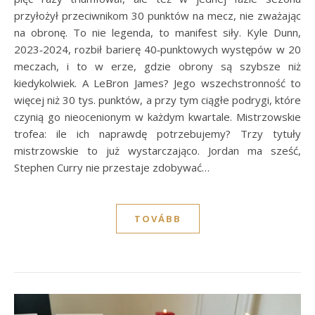
przyłożył przeciwnikom 30 punktów na mecz, nie zważając
na obronę. To nie legenda, to manifest siły. Kyle Dunn,
2023‑2024, rozbił barierę 40‑punktowych występów w 20
meczach, i to w erze, gdzie obrony są szybsze niż
kiedykolwiek. A LeBron James? Jego wszechstronność to
więcej niż 30 tys. punktów, a przy tym ciągłe podrygi, które
czynią go nieocenionym w każdym kwartale. Mistrzowskie
trofea: ile ich naprawdę potrzebujemy? Trzy tytuły
mistrzowskie to już wystarczająco. Jordan ma sześć,
Stephen Curry nie przestaje zdobywać…
TOVÁBB