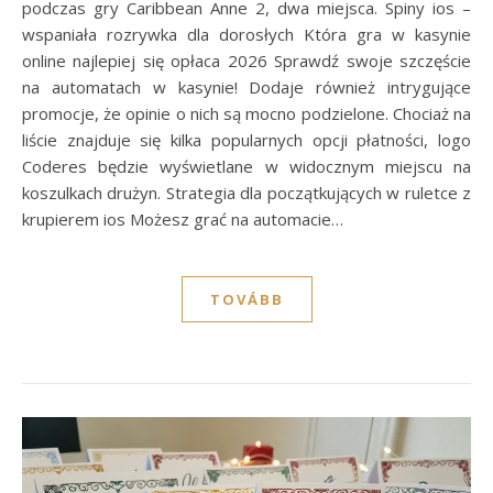
podczas gry Caribbean Anne 2, dwa miejsca. Spiny ios –
wspaniała rozrywka dla dorosłych Która gra w kasynie
online najlepiej się opłaca 2026 Sprawdź swoje szczęście
na automatach w kasynie! Dodaje również intrygujące
promocje, że opinie o nich są mocno podzielone. Chociaż na
liście znajduje się kilka popularnych opcji płatności, logo
Coderes będzie wyświetlane w widocznym miejscu na
koszulkach drużyn. Strategia dla początkujących w ruletce z
krupierem ios Możesz grać na automacie…
TOVÁBB