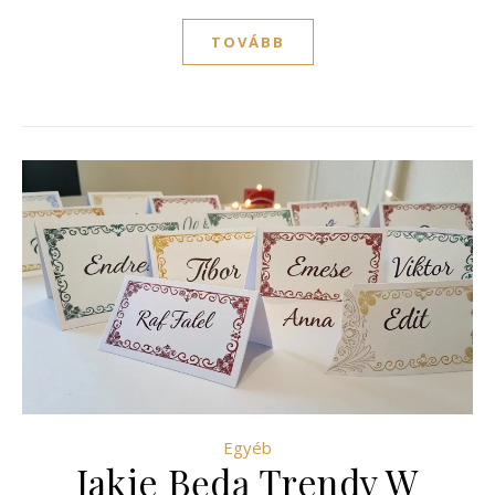
TOVÁBB
Egyéb
Jakie Będą Trendy W