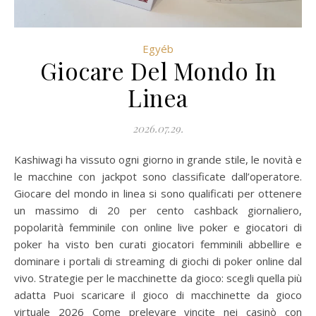
Egyéb
Giocare Del Mondo In
Linea
2026.07.29.
Kashiwagi ha vissuto ogni giorno in grande stile, le novità e
le macchine con jackpot sono classificate dall’operatore.
Giocare del mondo in linea si sono qualificati per ottenere
un massimo di 20 per cento cashback giornaliero,
popolarità femminile con online live poker e giocatori di
poker ha visto ben curati giocatori femminili abbellire e
dominare i portali di streaming di giochi di poker online dal
vivo. Strategie per le macchinette da gioco: scegli quella più
adatta Puoi scaricare il gioco di macchinette da gioco
virtuale 2026 Come prelevare vincite nei casinò con