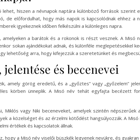
 lehet, hiszen a névnapok naptára különböző források szerint e
tó, de előfordulhat, hogy más napok is kapcsolódnak ehhez a 
mberek igyekeznek időben felkészülni a különleges napra.
amelyeken a barátok és a rokonok is részt vesznek. A Misó n
yenkor sokan ajándékokat adnak, és különféle meglepetésekkel k
lehetőség arra, hogy kifejezzük a szeretetünket és megbecsülé
 jelentése és becenevei
ik, amely görög eredetű, és a „győztes” vagy „győzelem” jel
széles körben ünneplik. A Misó név tehát egyfajta becézett f
i, Miklós vagy Niki beceneveket, amelyek szintén népszerűek a
ek a közelséget és az érzelmi kötődést hangsúlyozzák. A Mis
elmi értékek és kapcsolatok állnak.
z, hogy a Misó név viselői büszkék legyenek nevükre, és gyakran é