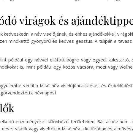
dó virágok és ajándéktipp
kedveskedni a név viselőjének, és ehhez ajándékokkal, virágokka
zen mindkettő gyönyörű és kedves gesztus. A tulipán a tavasz é
nt például egy névvel ellátott bögre vagy egyedi kulcstartó, 
ándékokat is, mint például egy közös vacsora, mozi vagy wel
figyelembe venni a Misó név viselőjének ízlését és érdeklődé
egörvendezteti a névnapost.
lők
emelkedő eredményeket különböző területeken. Bár a név nem a
 a nevet viselik vagy viselték. A Misó név a kultúrában és a műv