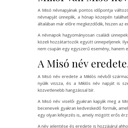
A Misó névnapjának pontos időpontja változó
névnapját ünneplik, a hónap közepén találha
általában már előre megkezdődik, hiszen az e
A névnapok hagyományosan családi ünnepek, 
közeli hozzátartozók együtt ünnepeljenek. Il
nem csupán egy egyszerű esemény, hanem egy 
A Misó név eredete,
A Misó név eredete a Miklós névből származ
nyúlik vissza, és a Miklós név napját is 
közvetlenebb hangzással bír.
A Misó név viselői gyakran kapják meg a Mis
becenevek gyakran kedveskedő formák, amely
egy olyan kifejezés is, amely mögött erős érz
A név jelentése és eredete is hozzájárul ahho