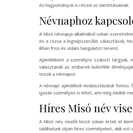
és hagyományok is részei az identitásuknak.
Névnaphoz kapcsoló
A Misó névnapja alkalmából sokan szeretnének 
és a rózsa a legnépszerűbb választások, his
illően friss és vidám hangulatot teremt.
Ajándékként a személyre szabott tárgyak, mi
választanak az emberek különféle élményaj
teszik a névnapot.
A névnapi ajándékok kiválasztásánál fontos 
igazán személyes is lehet, ami még inkább m
Híres Misó név vise
A Misó név viselői közül sokan értek el ki
találhatunk olyan híres személyeket, akik ezt