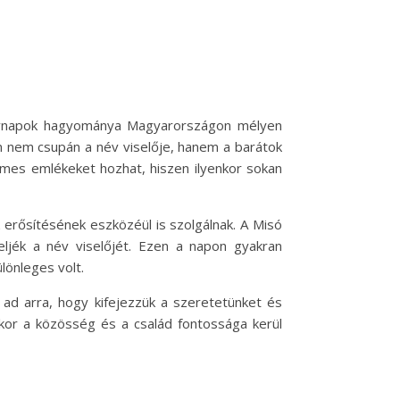
névnapok hagyománya Magyarországon mélyen
n nem csupán a név viselője, hanem a barátok
emes emlékeket hozhat, hiszen ilyenkor sokan
erősítésének eszközéül is szolgálnak. A Misó
ljék a név viselőjét. Ezen a napon gyakran
lönleges volt.
d arra, hogy kifejezzük a szeretetünket és
kor a közösség és a család fontossága kerül