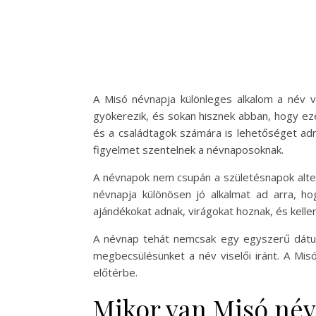
A Misó névnapja különleges alkalom a név
gyökerezik, és sokan hisznek abban, hogy ez
és a családtagok számára is lehetőséget adn
figyelmet szentelnek a névnaposoknak.
A névnapok nem csupán a születésnapok alter
névnapja különösen jó alkalmat ad arra, h
ajándékokat adnak, virágokat hoznak, és kelle
A névnap tehát nemcsak egy egyszerű dátum
megbecsülésünket a név viselői iránt. A Mi
előtérbe.
Mikor van Misó né