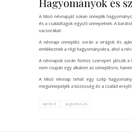
Hagyományok és sz
A Misó névnapját sokan ünneplik hagyományos
és a családtagok együtt ünnepelnek. A baráto
vacsorákat.
A névnapi ünneplés során a virágok és ajá
emlékeznek a régi hagyományokra, ahol a név v
A névnapok során fontos szerepet játszik a k
nem csupán egy alkalom az ünneplésre, hane
A Misó névnap tehát egy szép hagyomány, 
megünnepeljék a közösség és a család erejét
április 3
augusztus 24