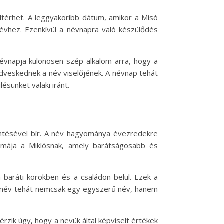
ltérhet. A leggyakoribb dátum, amikor a Misó
névhez. Ezenkívül a névnapra való készülődés
évnapja különösen szép alkalom arra, hogy a
edveskednek a név viselőjének. A névnap tehát
sünket valaki iránt.
entésével bír. A név hagyománya évezredekre
ormája a Miklósnak, amely barátságosabb és
 baráti körökben és a családon belül. Ezek a
ó név tehát nemcsak egy egyszerű név, hanem
rzik úgy, hogy a nevük által képviselt értékek