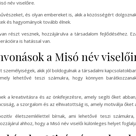
ó név viselőire.
 művészeket, és olyan embereket is, akik a közösségért dolgoznak.
tékek és hagyományok tovább élnek.
tívan részt vesznek, hozzájárulva a társadalom fejlődéséhez. 
rációira is hatással van.
mvonások a Misó név viselői
tt személyiségek, akik jól boldogulnak a társadalmi kapcsolatokba
amely lehetővé teszi számukra, hogy könnyen barátkozzana
nek a kreativitásra és az önkifejezésre, amely segíti őket abban
ncsiság, a szorgalom és az elhivatottság is, amely motiválja őket a
ozitív életszemlélettel bírnak, ami lehetővé teszi számukra
zájárul ahhoz, hogy a Misó név viselői különleges helyet foglalj