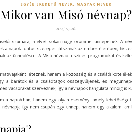
,
EGYÉB EREDETŰ NEVEK
MAGYAR NEVEK
Mikor van Misó névnap?
2025.07.26.
 viselői számára, melyet sokan nagy örömmel ünnepelnek. A 
ek a napok fontos szerepet játszanak az ember életében, hisze
ak az ünneplésre. A Misó névnapja színes programokat és kell
natívájaként léteznek, hanem a közösség és a családi kötelékek 
ogy a barátok és a családtagok összegyűljenek, és megünnepe
mes vacsorákat szerveznek, így a névnapok hangulata mindig is kü
 a naptárban, hanem egy olyan esemény, amely lehetőséget a
só névnapja így nem csupán egy ünnep, hanem egy alkalom, ami
vnapja?