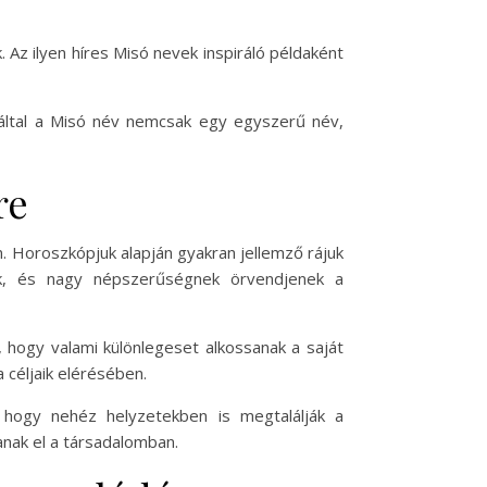
 Az ilyen híres Misó nevek inspiráló példaként
Ezáltal a Misó név nemcsak egy egyszerű név,
re
n. Horoszkópjuk alapján gyakran jellemző rájuk
k, és nagy népszerűségnek örvendjenek a
, hogy valami különlegeset alkossanak a saját
 céljaik elérésében.
, hogy nehéz helyzetekben is megtalálják a
anak el a társadalomban.