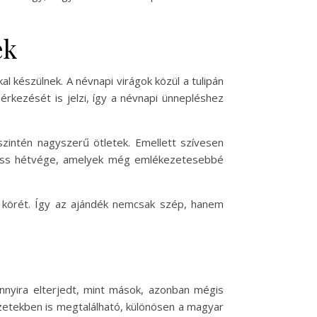
ek
l készülnek. A névnapi virágok közül a tulipán
rkezését is jelzi, így a névnapi ünnepléshez
szintén nagyszerű ötletek. Emellett szívesen
lness hétvége, amelyek még emlékezetesebbé
si körét. Így az ajándék nemcsak szép, hanem
nnyira elterjedt, mint mások, azonban mégis
észetekben is megtalálható, különösen a magyar