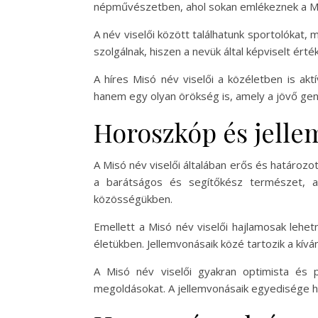
népművészetben, ahol sokan emlékeznek a Mis
A név viselői között találhatunk sportolókat,
szolgálnak, hiszen a nevük által képviselt ér
A híres Misó név viselői a közéletben is ak
hanem egy olyan örökség is, amely a jövő gene
Horoszkóp és jelle
A Misó név viselői általában erős és határozo
a barátságos és segítőkész természet, 
közösségükben.
Emellett a Misó név viselői hajlamosak lehet
életükben. Jellemvonásaik közé tartozik a kívá
A Misó név viselői gyakran optimista és p
megoldásokat. A jellemvonásaik egyedisége hoz