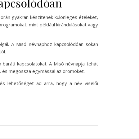
apcsolódóan
orán gyakran készítenek különleges ételeket,
programokat, mint például kirándulásokat vagy
olgál. A Misó névnaphoz kapcsolódóan sokan
ól.
a baráti kapcsolatokat. A Misó névnapja tehát
en, és megossza egymással az örömöket.
s lehetőséget ad arra, hogy a név viselői