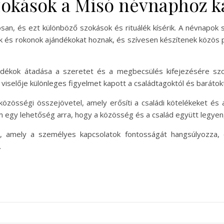
okások a Misó névnaphoz k
an, és ezt különböző szokások és rituálék kísérik. A névnapok s
k és rokonok ajándékokat hoznak, és szívesen készítenek közös 
ndékok átadása a szeretet és a megbecsülés kifejezésére sz
iselője különleges figyelmet kapott a családtagoktól és barátokt
özösségi összejövetel, amely erősíti a családi kötelékeket és 
m egy lehetőség arra, hogy a közösség és a család együtt legy
amely a személyes kapcsolatok fontosságát hangsúlyozza, é
.