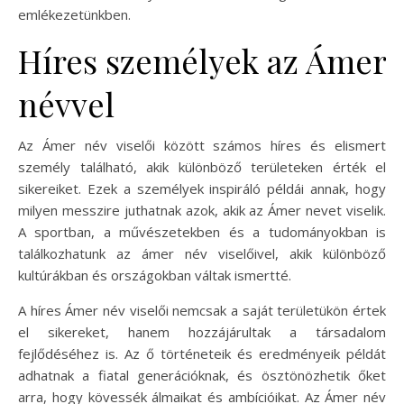
emlékezetünkben.
Híres személyek az Ámer
névvel
Az Ámer név viselői között számos híres és elismert
személy található, akik különböző területeken érték el
sikereiket. Ezek a személyek inspiráló példái annak, hogy
milyen messzire juthatnak azok, akik az Ámer nevet viselik.
A sportban, a művészetekben és a tudományokban is
találkozhatunk az ámer név viselőivel, akik különböző
kultúrákban és országokban váltak ismertté.
A híres Ámer név viselői nemcsak a saját területükön értek
el sikereket, hanem hozzájárultak a társadalom
fejlődéséhez is. Az ő történeteik és eredményeik példát
adhatnak a fiatal generációknak, és ösztönözhetik őket
arra, hogy kövessék álmaikat és ambícióikat. Az Ámer név