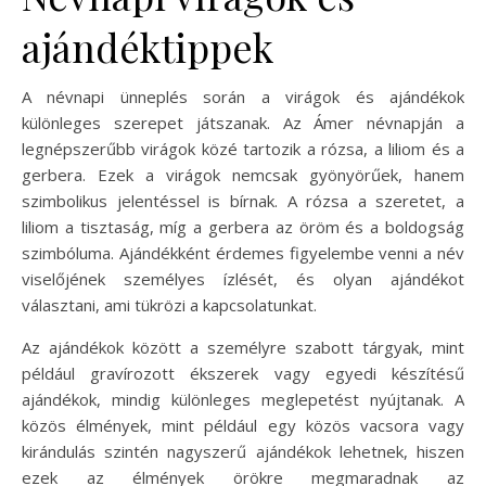
ajándéktippek
A névnapi ünneplés során a virágok és ajándékok
különleges szerepet játszanak. Az Ámer névnapján a
legnépszerűbb virágok közé tartozik a rózsa, a liliom és a
gerbera. Ezek a virágok nemcsak gyönyörűek, hanem
szimbolikus jelentéssel is bírnak. A rózsa a szeretet, a
liliom a tisztaság, míg a gerbera az öröm és a boldogság
szimbóluma. Ajándékként érdemes figyelembe venni a név
viselőjének személyes ízlését, és olyan ajándékot
választani, ami tükrözi a kapcsolatunkat.
Az ajándékok között a személyre szabott tárgyak, mint
például gravírozott ékszerek vagy egyedi készítésű
ajándékok, mindig különleges meglepetést nyújtanak. A
közös élmények, mint például egy közös vacsora vagy
kirándulás szintén nagyszerű ajándékok lehetnek, hiszen
ezek az élmények örökre megmaradnak az