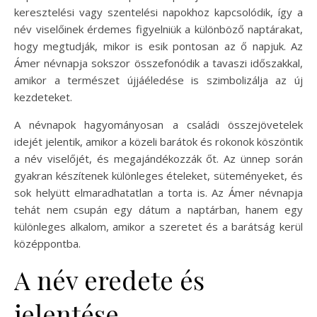
keresztelési vagy szentelési napokhoz kapcsolódik, így a
név viselőinek érdemes figyelniük a különböző naptárakat,
hogy megtudják, mikor is esik pontosan az ő napjuk. Az
Ámer névnapja sokszor összefonódik a tavaszi időszakkal,
amikor a természet újjáéledése is szimbolizálja az új
kezdeteket.
A névnapok hagyományosan a családi összejövetelek
idejét jelentik, amikor a közeli barátok és rokonok köszöntik
a név viselőjét, és megajándékozzák őt. Az ünnep során
gyakran készítenek különleges ételeket, süteményeket, és
sok helyütt elmaradhatatlan a torta is. Az Ámer névnapja
tehát nem csupán egy dátum a naptárban, hanem egy
különleges alkalom, amikor a szeretet és a barátság kerül
középpontba.
A név eredete és
jelentése