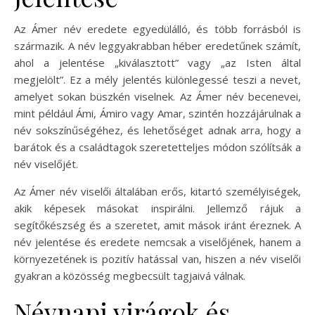
Az Ámer név eredete egyedülálló, és több forrásból is
származik. A név leggyakrabban héber eredetűnek számít,
ahol a jelentése „kiválasztott” vagy „az Isten által
megjelölt”. Ez a mély jelentés különlegessé teszi a nevet,
amelyet sokan büszkén viselnek. Az Ámer név becenevei,
mint például Ámi, Ámiro vagy Amar, szintén hozzájárulnak a
név sokszínűségéhez, és lehetőséget adnak arra, hogy a
barátok és a családtagok szeretetteljes módon szólítsák a
név viselőjét.
Az Ámer név viselői általában erős, kitartó személyiségek,
akik képesek másokat inspirálni. Jellemző rájuk a
segítőkészség és a szeretet, amit mások iránt éreznek. A
név jelentése és eredete nemcsak a viselőjének, hanem a
környezetének is pozitív hatással van, hiszen a név viselői
gyakran a közösség megbecsült tagjaivá válnak.
Névnapi virágok és