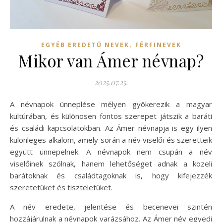
,
EGYÉB EREDETŰ NEVEK
FÉRFINEVEK
Mikor van Ámer névnap?
2025.07.25.
A névnapok ünneplése mélyen gyökerezik a magyar
kultúrában, és különösen fontos szerepet játszik a baráti
és családi kapcsolatokban. Az Ámer névnapja is egy ilyen
különleges alkalom, amely során a név viselői és szeretteik
együtt ünnepelnek. A névnapok nem csupán a név
viselőinek szólnak, hanem lehetőséget adnak a közeli
barátoknak és családtagoknak is, hogy kifejezzék
szeretetüket és tiszteletüket.
A név eredete, jelentése és becenevei szintén
hozzájárulnak a névnapok varázsához. Az Ámer név egyedi