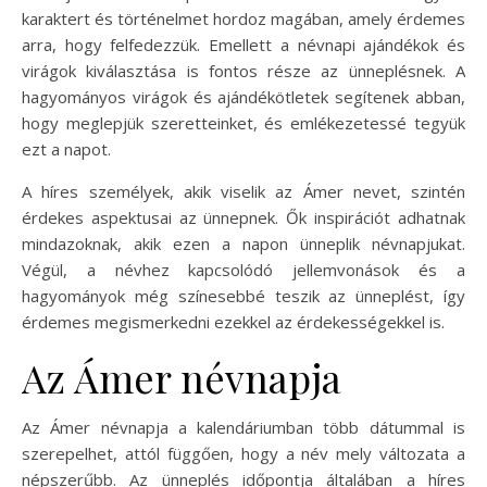
karaktert és történelmet hordoz magában, amely érdemes
arra, hogy felfedezzük. Emellett a névnapi ajándékok és
virágok kiválasztása is fontos része az ünneplésnek. A
hagyományos virágok és ajándékötletek segítenek abban,
hogy meglepjük szeretteinket, és emlékezetessé tegyük
ezt a napot.
A híres személyek, akik viselik az Ámer nevet, szintén
érdekes aspektusai az ünnepnek. Ők inspirációt adhatnak
mindazoknak, akik ezen a napon ünneplik névnapjukat.
Végül, a névhez kapcsolódó jellemvonások és a
hagyományok még színesebbé teszik az ünneplést, így
érdemes megismerkedni ezekkel az érdekességekkel is.
Az Ámer névnapja
Az Ámer névnapja a kalendáriumban több dátummal is
szerepelhet, attól függően, hogy a név mely változata a
népszerűbb. Az ünneplés időpontja általában a híres