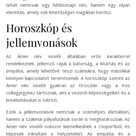
tehát nemcsak egy hétköznapi név, hanem egy olyan
identitás, amely sok lehetőséget magában hordoz.
Horoszkóp és
jellemvonások
Az Ámer név viselői általában erős karakterrel
rendelkeznek. Jellemző rájuk a bátorság, a kitartás és az
empátia, amely lehetővé teszi számukra, hogy másokkal
könnyen kapcsolatot teremtsenek. A horoszkóp szerint az
Ámer név viselői gyakran az Oroszlán vagy a Kos
csillagjegyhez tartoznak, ami a vezetői képességeiket és a
kreativitásukat is tükrözi.
Ezek a jellemvonások nemcsak a személyes életükben,
hanem a szakmai pályafutásuk során is meghatározóak. Az
Ámer név viselői sokszor kiemelkednek a csoportból, és
képesek irányítani a helyzeteket. Az empátia és a