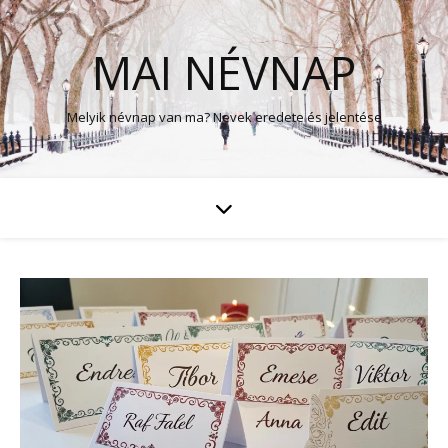
MAI NÉVNAP
Melyik névnap van ma? Nevek eredete és jelentése