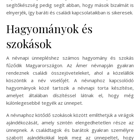
segítőkészség pedig segít abban, hogy mások bizalmát is
elnyerjék, így baráti és családi kapcsolataikban is sikeresek.
Hagyományok és
szokások
A névnapi ünnepléshez számos hagyomány és szokás
fűződik Magyarországon. Az Ámer névnapján gyakran
rendeznek családi összejöveteleket, ahol a közelállók
köszöntik a név viselőjét. A névnaphoz kapcsolódó
hagyományok közé tartozik a névnapi torta készítése,
amelyet általában díszítéssel látnak el, hogy még
különlegesebbé tegyék az ünnepet.
A névnaphoz kötődő szokások között említhetjük a virágok
ajándékozását, amely szintén elengedhetetlen része az
ünnepnek. A családtagok és barátok gyakran személyre
szabott ajándékokkal lepik meg az ünnepeltet, hogy